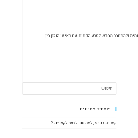
מית ולהתחבר מחדש לטבע הפתוח. עם האיזון הנכון בין
Press
Escape
to
close
פוסטים אחרונים
the
קמפינג בטבע , למה טוב לצאת לקמפינג ?
search
panel.