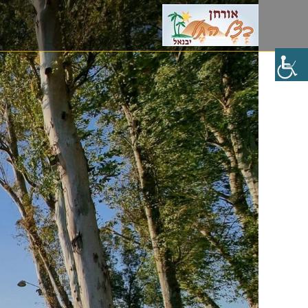
Ski
t
conten