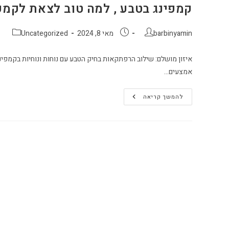
קמפינג בטבע , למה טוב לצאת לקמפי
מחבר:
פורסם:
קטגוריה:
barbinyamin
מאי 8, 2024
Uncategorized
איזון מושלם: שילוב הרפתקאות בחיק הטבע עם נוחות ונוחיות בקמפינ
אמצעים…
קמפינג
להמשך קריאה
בטבע
,
למה
טוב
לצאת
לקמפינג
?